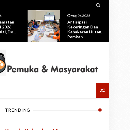

6
Aug 06 2026
amatan
Antisipasi
i 2026
Kekeringan Dan
ai, Do...
Kebakaran Hutan,
Pemkab ...
TRENDING