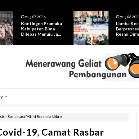
Aug 07 2026
Aug 06 202
Kontingen Pramuka
Lomba Kec
Kabupaten Bima
Berprestas
Dilepas Menuju Ja...
Resmi Dimul
ry
bar Sosialisasi PKKM Berskala Mikro
ovid-19, Camat Rasbar