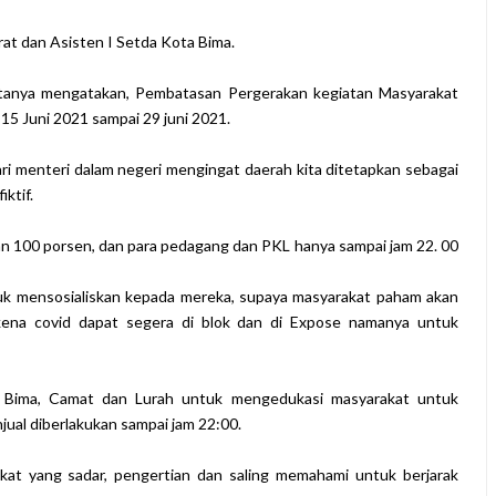
rat dan Asisten I Setda Kota Bima.
tanya mengatakan, Pembatasan Pergerakan kegiatan Masyarakat
l 15 Juni 2021 sampai 29 juni 2021.
 dari menteri dalam negeri mengingat daerah kita ditetapkan sebagai
iktif.
an 100 porsen, dan para pedagang dan PKL hanya sampai jam 22. 00
uk mensosialiskan kepada mereka, supaya masyarakat paham akan
rkena covid dapat segera di blok dan di Expose namanya untuk
 Bima, Camat dan Lurah untuk mengedukasi masyarakat untuk
ual diberlakukan sampai jam 22:00.
kat yang sadar, pengertian dan saling memahami untuk berjarak