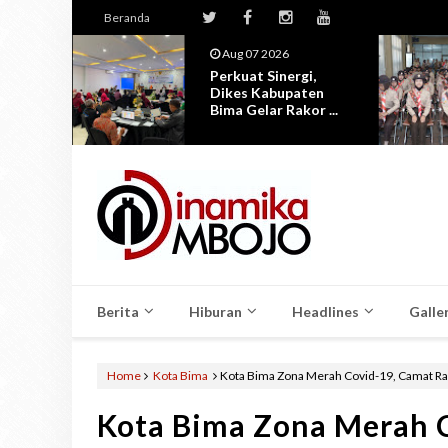
Beranda
Aug 07 2026
ta
Perkuat Sinergi,
Dikes Kabupaten
mbore
Bima Gelar Rakor ...
Berita
Hiburan
Headlines
Galle
Home
Kota Bima
Kota Bima Zona Merah Covid-19, Camat Ras
Kota Bima Zona Merah C