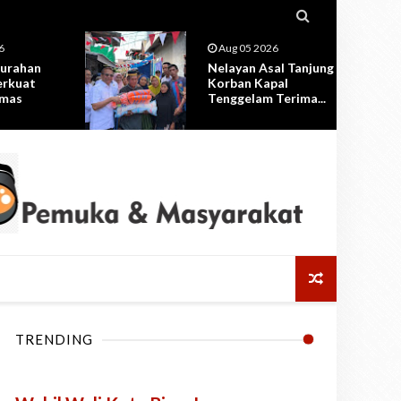

6
Aug 05 2026
al Tanjung
Pembangunan Kolam
pal
Retensi Amahami
Terima...
Dimulai, Pemkot ...
TRENDING