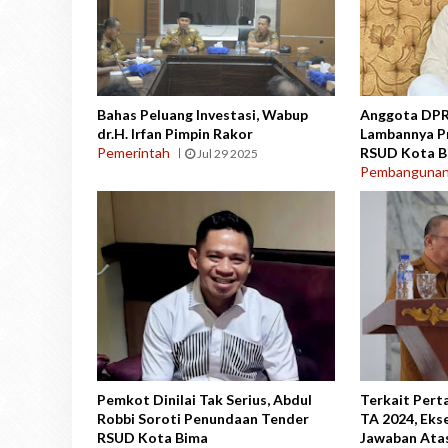
Bahas Peluang Investasi, Wabup
Anggota DPRD
dr.H. Irfan Pimpin Rakor
Lambannya P
Pemerintah
RSUD Kota B
Jul 29 2025
Pembanguna
Pemkot Dinilai Tak Serius, Abdul
Terkait Per
Robbi Soroti Penundaan Tender
TA 2024, Eks
RSUD Kota Bima
Jawaban Ata