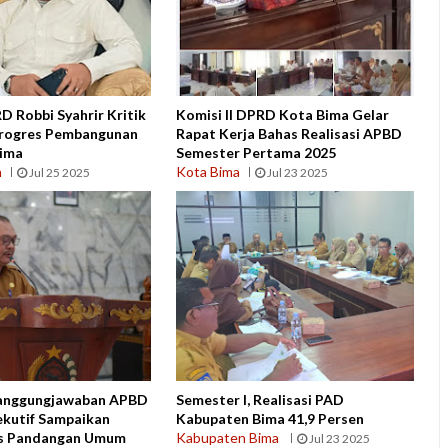
 Robbi Syahrir Kritik
Komisi II DPRD Kota Bima Gelar
rogres Pembangunan
Rapat Kerja Bahas Realisasi APBD
ima
Semester Pertama 2025
n
Kota Bima
Jul 25 2025
Jul 23 2025
tanggungjawaban APBD
Semester I, Realisasi PAD
ekutif Sampaikan
Kabupaten Bima 41,9 Persen
s Pandangan Umum
Kabupaten Bima
Jul 23 2025