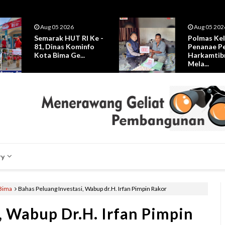
Aug 05 2026
Aug 05 202
Polmas Kelurahan
Nelayan As
Penanae Perkuat
Korban Ka
Harkamtibmas
Tenggelam 
Mela...
ry
 Bima
Bahas Peluang Investasi, Wabup dr.H. Irfan Pimpin Rakor
, Wabup Dr.H. Irfan Pimpin