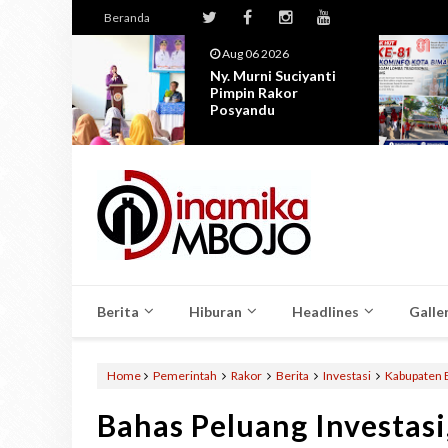
Beranda
Aug 05 2026
yanti
Semarak HUT RI Ke -
81, Dinas Kominfo
Kota Bima Ge...
Berita
Hiburan
Headlines
Galle
Home
Pemerintah
Rakor
Berita
Investasi
Kabupaten
Bahas Peluang Investasi